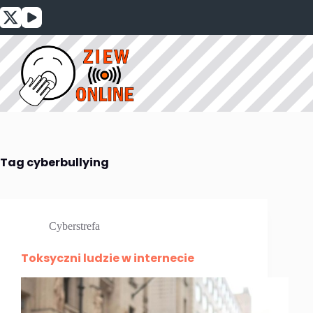
Przejdź
do
treści
Tag
cyberbullying
Cyberstrefa
Toksyczni ludzie w internecie