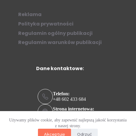
Reklama
Polityka prywatności
Regulamin ogólny publikacji
Regulamin warunków publikacji
Dane kontaktowe:
Telefon:
+48 602 433 684
Strona internetowa:
ziew.online
Używamy plików cookie, aby zapewnić najlepszą jakość korzystania
Adres e-mail:
z naszej strony.
kontakt@ziew.online
Akceptuję
Odrzuć