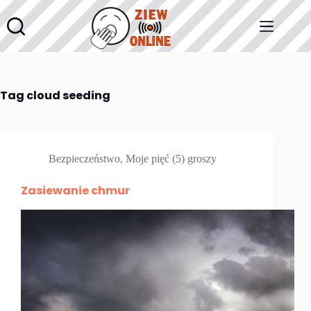
Przejdź
do
treści
Tag
cloud seeding
Bezpieczeństwo
,
Moje pięć (5) groszy
Zasiewanie chmur