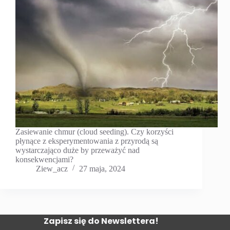
Zasiewanie chmur (cloud seeding). Czy korzyści
płynące z eksperymentowania z przyrodą są
wystarczająco duże by przeważyć nad
konsekwencjami?
Ziew_acz
27 maja, 2024
Zapisz się do Newslettera!