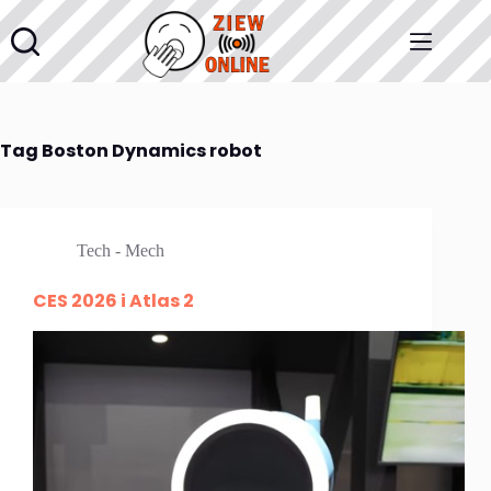
Przejdź
do
treści
Tag
Boston Dynamics robot
Tech - Mech
CES 2026 i Atlas 2