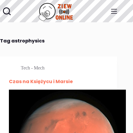
Przejdź
do
treści
Tag
astrophysics
Tech - Mech
Czas na Księżycu i Marsie